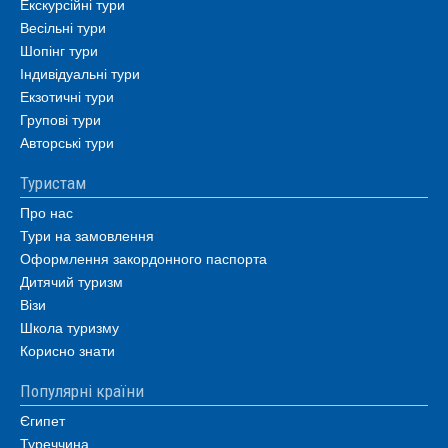
Екскурсійні тури
Весільні тури
Шопінг тури
Індивідуальні тури
Екзотичні тури
Групові тури
Авторські тури
Туристам
Про нас
Тури на замовлення
Оформлення закордонного паспорта
Дитячий туризм
Візи
Школа туризму
Корисно знати
Популярні країни
Єгипет
Туреччина