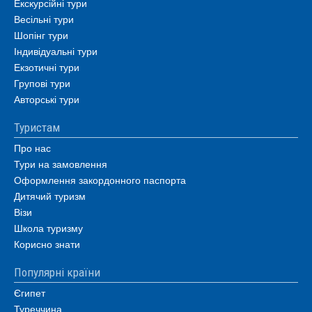
Екскурсійні тури
Весільні тури
Шопінг тури
Індивідуальні тури
Екзотичні тури
Групові тури
Авторські тури
Туристам
Про нас
Тури на замовлення
Оформлення закордонного паспорта
Дитячий туризм
Візи
Школа туризму
Корисно знати
Популярні країни
Єгипет
Туреччина