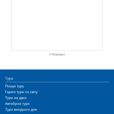
У Моревых
Тури
Пошук туру
Гарячі тури по світу
Тури на двох
Автобусні тури
Тури вихідного дня