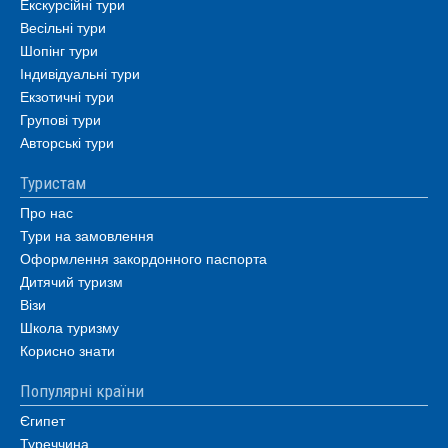
Екскурсійні тури
Весільні тури
Шопінг тури
Індивідуальні тури
Екзотичні тури
Групові тури
Авторські тури
Туристам
Про нас
Тури на замовлення
Оформлення закордонного паспорта
Дитячий туризм
Візи
Школа туризму
Корисно знати
Популярні країни
Єгипет
Туреччина