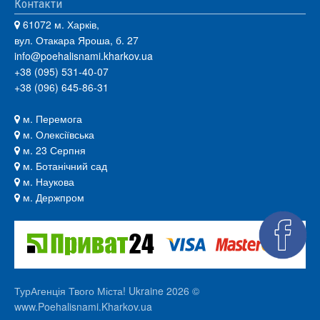
Контакти
61072 м. Харків,
вул. Отакара Яроша, б. 27
info@poehalisnami.kharkov.ua
+38 (095) 531-40-07
+38 (096) 645-86-31
м. Перемога
м. Олексіївська
м. 23 Серпня
м. Ботанічний сад
м. Наукова
м. Держпром
ТурАгенція Твого Міста! Ukraine 2026 ©
www.Poehalisnami.Kharkov.ua