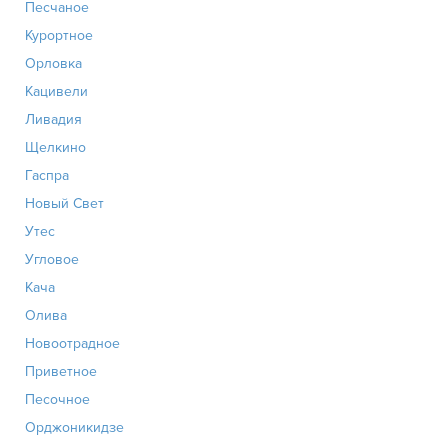
Песчаное
Курортное
Орловка
Кацивели
Ливадия
Щелкино
Гаспра
Новый Свет
Утес
Угловое
Кача
Олива
Новоотрадное
Приветное
Песочное
Орджоникидзе