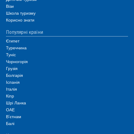
Візи
Школа туризму
Корисно знати
Популярні країни
Єгипет
Туреччина
Туніс
Чорногорія
Грузія
Болгарія
Іспанія
Італія
Кіпр
Шрі Ланка
ОАЕ
В’єтнам
Балі