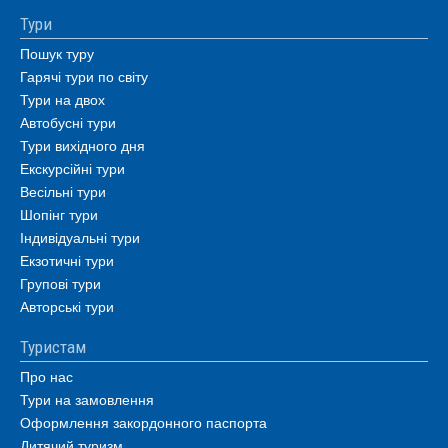
Тури
Пошук туру
Гарячі тури по світу
Тури на двох
Автобусні тури
Тури вихідного дня
Екскурсійні тури
Весільні тури
Шопінг тури
Індивідуальні тури
Екзотичні тури
Групові тури
Авторські тури
Туристам
Про нас
Тури на замовлення
Оформлення закордонного паспорта
Дитячий туризм