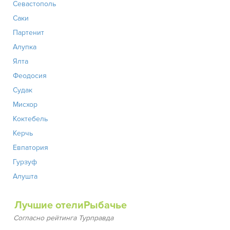
Севастополь
Саки
Партенит
Алупка
Ялта
Феодосия
Судак
Мисхор
Коктебель
Керчь
Евпатория
Гурзуф
Алушта
Лучшие отелиРыбачье
Согласно рейтинга Турправда