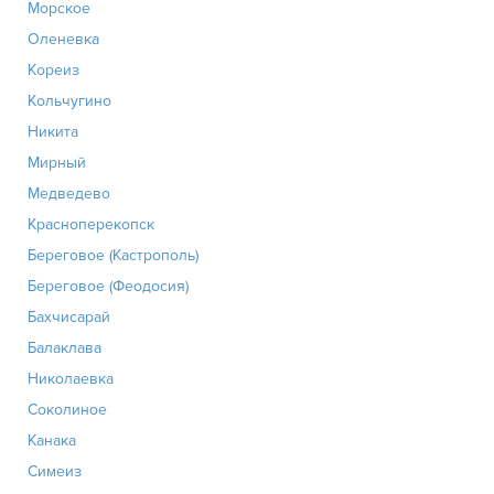
Морское
Оленевка
Кореиз
Кольчугино
Никита
Мирный
Медведево
Красноперекопск
Береговое (Кастрополь)
Береговое (Феодосия)
Бахчисарай
Балаклава
Николаевка
Соколиное
Канака
Симеиз