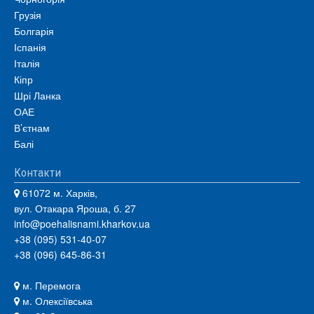
Грузія
Болгарія
Іспанія
Італія
Кіпр
Шрі Ланка
ОАЕ
В’єтнам
Балі
Контакти
61072 м. Харків,
вул. Отакара Яроша, б. 27
info@poehalisnami.kharkov.ua
+38 (095) 531-40-07
+38 (096) 645-86-31
м. Перемога
м. Олексіївська