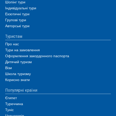
Шопінг тури
Індивідуальні тури
Екзотичні тури
Групові тури
Авторські тури
Туристам
Про нас
Тури на замовлення
Оформлення закордонного паспорта
Дитячий туризм
Візи
Школа туризму
Корисно знати
Популярні країни
Єгипет
Туреччина
Туніс
Чорногорія