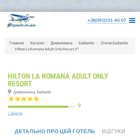
+38(095)531-40-07
Главная
Каталог
Доминикана
Байаибе
Отели Байаибе
Hilton La Romana Adult Only Resort 5*
HILTON LA ROMANA ADULT ONLY
RESORT
Доминикана, Байаибе
9
1 відгук
ДЕТАЛЬНО ПРО ЦЕЙ ГОТЕЛЬ
ВІДГУКИ