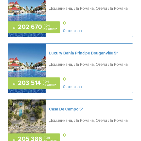
Доминикана, Ла Романа, Отели Ла Романа
0
грн
202 670
от
на двоих
0 отзывов
Luxury Bahia Principe Bouganville
5*
Доминикана, Ла Романа, Отели Ла Романа
0
грн
203 514
от
на двоих
0 отзывов
Casa De Campo
5*
Доминикана, Ла Романа, Отели Ла Романа
0
грн
205 386
от
на двоих