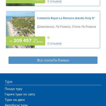
0 отзывов
Catalonia Royal La Romana Adults Only
5*
Доминикана, Ла Романа, Отели Ла Романа
0
грн
209 457
от
на двоих
0 отзывов
Все отелиЛа Романа
Тури
Пошук туру
Гарячі тури по світу
Тури на двох
Автобусні тури