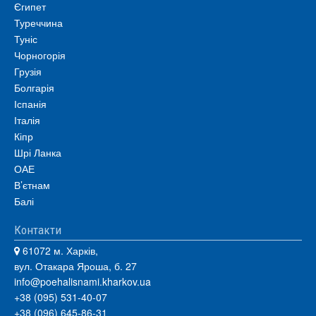
Єгипет
Туреччина
Туніс
Чорногорія
Грузія
Болгарія
Іспанія
Італія
Кіпр
Шрі Ланка
ОАЕ
В’єтнам
Балі
Контакти
61072 м. Харків,
вул. Отакара Яроша, б. 27
info@poehalisnami.kharkov.ua
+38 (095) 531-40-07
+38 (096) 645-86-31