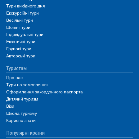
Тури вихідного дня
Екскурсійні тури
Весільні тури
Шопінг тури
Індивідуальні тури
Екзотичні тури
Групові тури
Авторські тури
Туристам
Про нас
Тури на замовлення
Оформлення закордонного паспорта
Дитячий туризм
Візи
Школа туризму
Корисно знати
Популярні країни