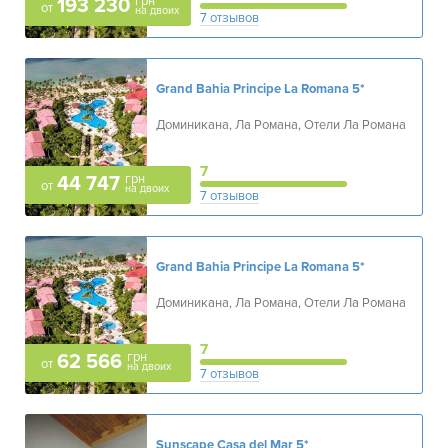
грн
193 230
от
на двоих
7 отзывов
Grand Bahia Principe La Romana
5*
Доминикана, Ла Романа, Отели Ла Романа
7
грн
44 747
от
на двоих
7 отзывов
Grand Bahia Principe La Romana
5*
Доминикана, Ла Романа, Отели Ла Романа
7
грн
62 566
от
на двоих
7 отзывов
Sunscape Casa del Mar
5*