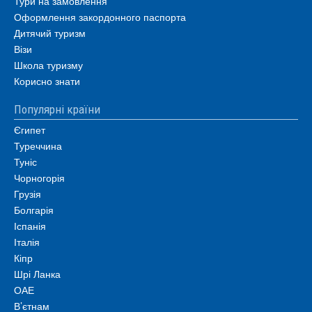
Тури на замовлення
Оформлення закордонного паспорта
Дитячий туризм
Візи
Школа туризму
Корисно знати
Популярні країни
Єгипет
Туреччина
Туніс
Чорногорія
Грузія
Болгарія
Іспанія
Італія
Кіпр
Шрі Ланка
ОАЕ
В’єтнам