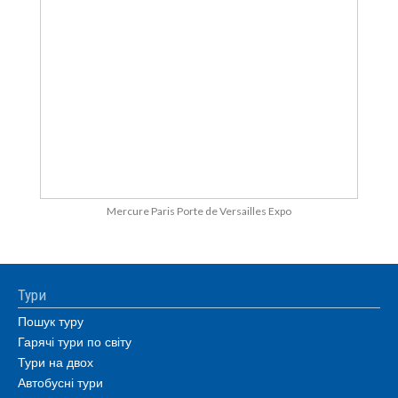
Mercure Paris Porte de Versailles Expo
Тури
Пошук туру
Гарячі тури по світу
Тури на двох
Автобусні тури