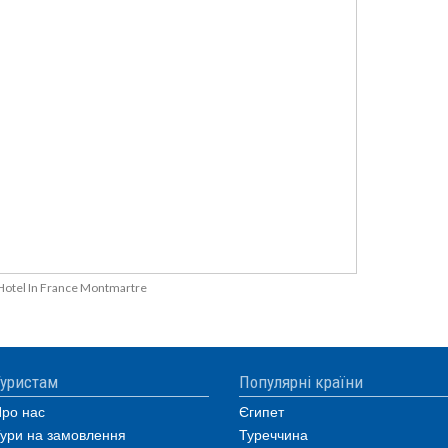
Hotel In France Montmartre
уристам
Популярні країни
ро нас
Єгипет
ури на замовлення
Туреччина