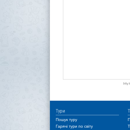
My 
Тури
Т
Пошук туру
П
Гарячі тури по світу
Т