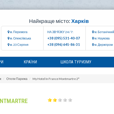
Найкраще місто:
Харків
м. Перемога
НА ЗВ'ЯЗКУ 24 / 7:
м. Ботанічний
+38 (095) 531-40-07
м. Олексіївська
м. Наукова
+38 (096) 645-86-31
м. 23 Серпня
м. Держпром
РИ
КРАЇНИ
ШКОЛА ТУРИЗМУ
ж
Отели Парижа
My Hotel In France Montmartre 2*
ONTMARTRE