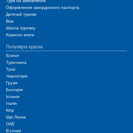
Тури на замовлення
Оформлення закордонного паспорта
Дитячий туризм
Візи
Школа туризму
Корисно знати
Популярні країни
Єгипет
Туреччина
Туніс
Чорногорія
Грузія
Болгарія
Іспанія
Італія
Кіпр
Шрі Ланка
ОАЕ
В’єтнам