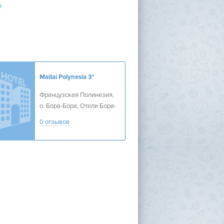
е
Maitai Polynesia
3*
Французская Полинезия,
о. Бора-Бора, Отели Бора-
Бора
0 отзывов