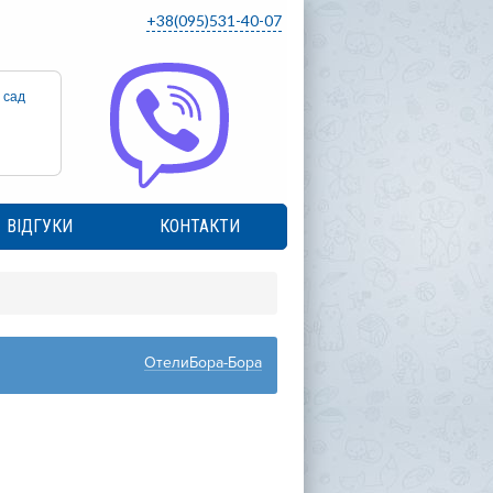
+38(095)531-40-07
 сад
ВІДГУКИ
КОНТАКТИ
ОтелиБора-Бора