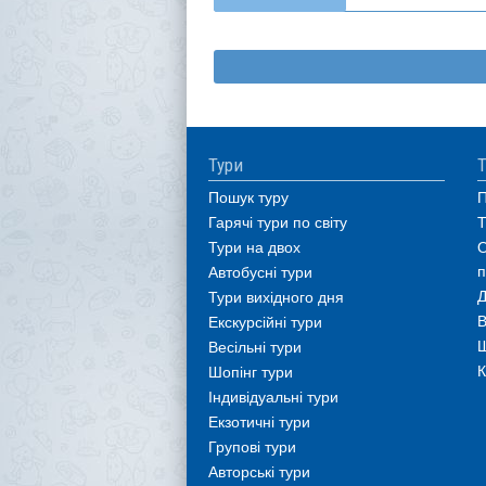
Тури
Т
Пошук туру
П
Гарячі тури по світу
Т
Тури на двох
О
п
Автобусні тури
Д
Тури вихідного дня
В
Екскурсійні тури
Ш
Весільні тури
К
Шопінг тури
Індивідуальні тури
Екзотичні тури
Групові тури
Авторські тури