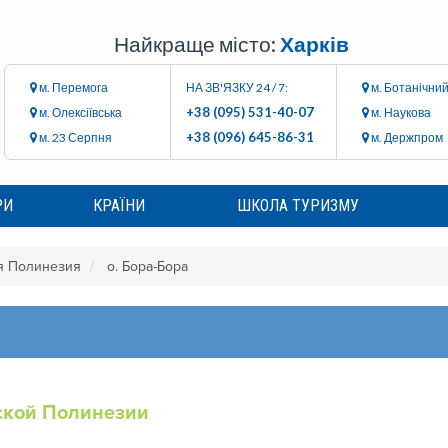
Найкраще місто:
Харків
м. Перемога
НА ЗВ'ЯЗКУ 24 / 7:
м. Ботанічний
+38 (095) 531-40-07
м. Олексіївська
м. Наукова
+38 (096) 645-86-31
м. 23 Серпня
м. Держпром
РИ
КРАЇНИ
ШКОЛА ТУРИЗМУ
я Полинезия
о. Бора-Бора
ской Полинезии