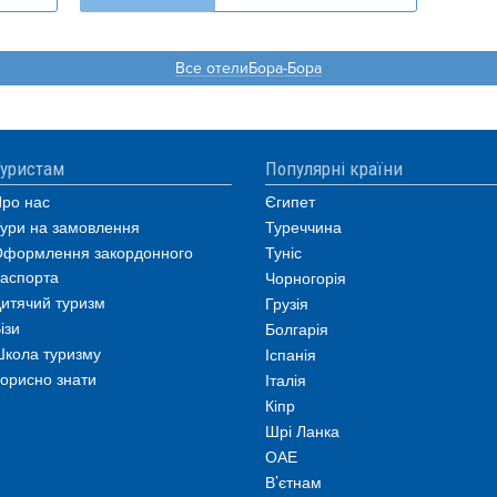
Все отелиБора-Бора
уристам
Популярні країни
ро нас
Єгипет
ури на замовлення
Туреччина
формлення закордонного
Туніс
аспорта
Чорногорія
итячий туризм
Грузія
ізи
Болгарія
кола туризму
Іспанія
орисно знати
Італія
Кіпр
Шрі Ланка
ОАЕ
В’єтнам