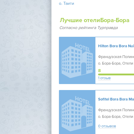
о. Таити
Лучшие отелиБора-Бора
Согласно рейтинга Турправда
Французская Полин
о. Бора-Бора, Отели
Бора
8
1 отзыв
Французская Полин
о. Бора-Бора, Отели
Бора
0 отзывов