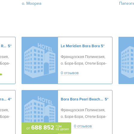
о. Моореа
Папеэт
Hilton Bora Bora Nui Resort & Spa
5*
Le Meridien Bora Bora
5*
езия,
Французская Полинезия,
 Бора-
о. Бора-Бора, Отели Бора-
Бора
0 отзывов
Sofitel Bora Bora Marara Beach Resort
4*
Bora Bora Pearl Beach Resort & Spa
5*
езия,
Французская Полинезия,
 Бора-
о. Бора-Бора, Отели Бора-
Бора
грн
0 отзывов
688 852
от
на двоих