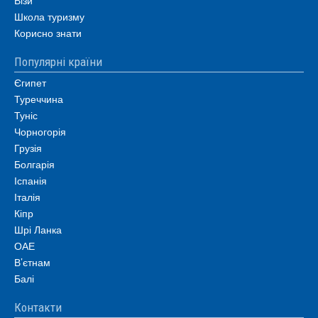
Візи
Школа туризму
Корисно знати
Популярні країни
Єгипет
Туреччина
Туніс
Чорногорія
Грузія
Болгарія
Іспанія
Італія
Кіпр
Шрі Ланка
ОАЕ
В’єтнам
Балі
Контакти