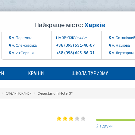
Найкраще місто:
Харків
м. Перемога
НА ЗВ'ЯЗКУ 24 / 7:
м. Ботанічний
+38 (095) 531-40-07
м. Олексіївська
м. Наукова
+38 (096) 645-86-31
м. 23 Серпня
м. Держпром
РИ
КРАЇНИ
ШКОЛА ТУРИЗМУ
Отели Тбилиси
Degustarium Hotel 3*
2 відгуки