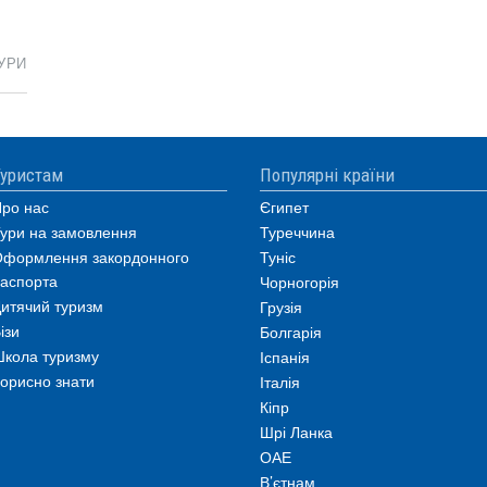
УРИ
уристам
Популярні країни
ро нас
Єгипет
ури на замовлення
Туреччина
формлення закордонного
Туніс
аспорта
Чорногорія
итячий туризм
Грузія
ізи
Болгарія
кола туризму
Іспанія
орисно знати
Італія
Кіпр
Шрі Ланка
ОАЕ
В’єтнам