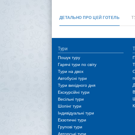
ДЕТАЛЬНО ПРО ЦЕЙ ГОТЕЛЬ
Т
Тури
Т
Пошук туру
П
Гарячі тури по світу
Т
Тури на двох
О
п
Автобусні тури
Д
Тури вихідного дня
В
Екскурсійні тури
Ш
Весільні тури
К
Шопінг тури
Індивідуальні тури
Екзотичні тури
Групові тури
Авторські тури