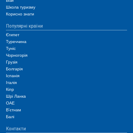
Візи
Школа туризму
Корисно знати
Популярні країни
Єгипет
Туреччина
Туніс
Чорногорія
Грузія
Болгарія
Іспанія
Італія
Кіпр
Шрі Ланка
ОАЕ
В’єтнам
Балі
Контакти