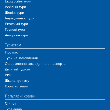
Екскурсійні тури
Весільні тури
Шопінг тури
Індивідуальні тури
Екзотичні тури
Групові тури
Авторські тури
Туристам
Про нас
Тури на замовлення
Оформлення закордонного паспорта
Дитячий туризм
Візи
Школа туризму
Корисно знати
Популярні країни
Єгипет
Туреччина