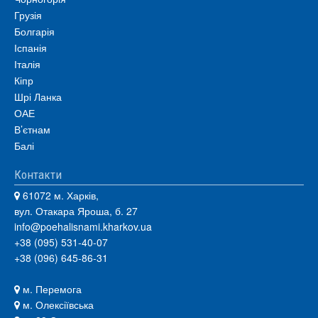
Грузія
Болгарія
Іспанія
Італія
Кіпр
Шрі Ланка
ОАЕ
В’єтнам
Балі
Контакти
61072 м. Харків,
вул. Отакара Яроша, б. 27
info@poehalisnami.kharkov.ua
+38 (095) 531-40-07
+38 (096) 645-86-31
м. Перемога
м. Олексіївська