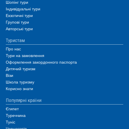
Шопінг тури
Індивідуальні тури
Екзотичні тури
Групові тури
Авторські тури
Туристам
Про нас
Тури на замовлення
Оформлення закордонного паспорта
Дитячий туризм
Візи
Школа туризму
Корисно знати
Популярні країни
Єгипет
Туреччина
Туніс
Чорногорія