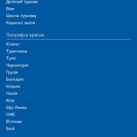
Дитячий туризм
Візи
Школа туризму
Корисно знати
Популярні країни
Єгипет
Туреччина
Туніс
Чорногорія
Грузія
Болгарія
Іспанія
Італія
Кіпр
Шрі Ланка
ОАЕ
В’єтнам
Балі