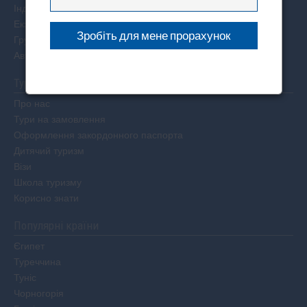
Індивідуальні тури
Екзотичні тури
Групові тури
Авторські тури
Туристам
Про нас
Тури на замовлення
Оформлення закордонного паспорта
Дитячий туризм
Візи
Школа туризму
Корисно знати
Популярні країни
Єгипет
Туреччина
Туніс
Чорногорія