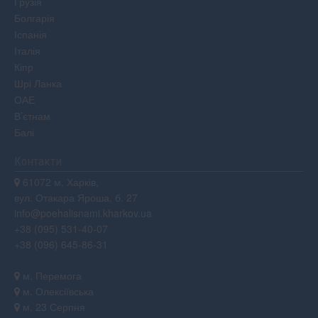
Грузія
Болгарія
Іспанія
Італія
Кіпр
Шрі Ланка
ОАЕ
В’єтнам
Балі
Контакти
61072 м. Харків,
вул. Отакара Яроша, б. 27
info@poehalisnami.kharkov.ua
+38 (095) 531-40-07
+38 (096) 645-86-31
м. Перемога
м. Олексіївська
м. 23 Серпня