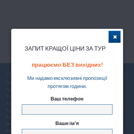
Finikia Memories Hotel
ЗАПИТ КРАЩОЇ ЦІНИ ЗА ТУР
працюємо БЕЗ вихідних!
Тури
Ми надамо ексклюзивні пропозиції
Пошук туру
протягом години.
Гарячі тури по світу
Тури на двох
Ваш телефон
Автобусні тури
Тури вихідного дня
Екскурсійні тури
Ваше ім'я
Весільні тури
Шопінг тури