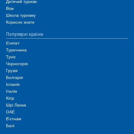
Дитячий туризм
Візи
Школа туризму
Корисно знати
Популярні країни
Єгипет
Туреччина
Туніс
Чорногорія
Грузія
Болгарія
Іспанія
Італія
Кіпр
Шрі Ланка
ОАЕ
В’єтнам
Балі