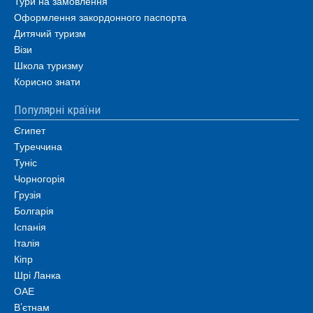
Тури на замовлення
Оформлення закордонного паспорта
Дитячий туризм
Візи
Школа туризму
Корисно знати
Популярні країни
Єгипет
Туреччина
Туніс
Чорногорія
Грузія
Болгарія
Іспанія
Італія
Кіпр
Шрі Ланка
ОАЕ
В’єтнам