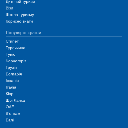
Дитячий туризм
Візи
Школа туризму
Корисно знати
Популярні країни
Єгипет
Туреччина
Туніс
Чорногорія
Грузія
Болгарія
Іспанія
Італія
Кіпр
Шрі Ланка
ОАЕ
В’єтнам
Балі