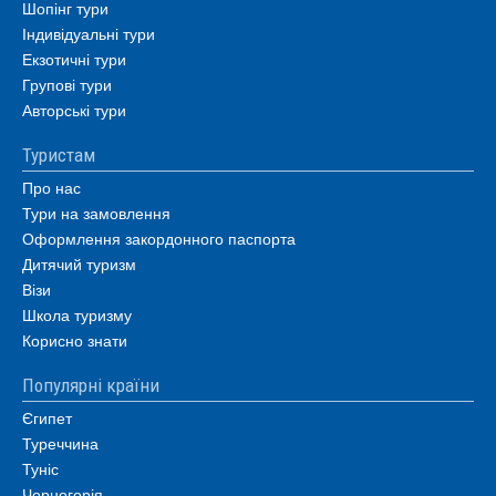
Шопінг тури
Індивідуальні тури
Екзотичні тури
Групові тури
Авторські тури
Туристам
Про нас
Тури на замовлення
Оформлення закордонного паспорта
Дитячий туризм
Візи
Школа туризму
Корисно знати
Популярні країни
Єгипет
Туреччина
Туніс
Чорногорія