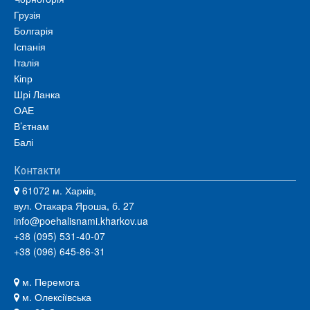
Грузія
Болгарія
Іспанія
Італія
Кіпр
Шрі Ланка
ОАЕ
В’єтнам
Балі
Контакти
61072 м. Харків,
вул. Отакара Яроша, б. 27
info@poehalisnami.kharkov.ua
+38 (095) 531-40-07
+38 (096) 645-86-31
м. Перемога
м. Олексіївська