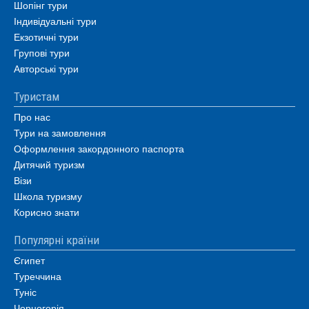
Шопінг тури
Індивідуальні тури
Екзотичні тури
Групові тури
Авторські тури
Туристам
Про нас
Тури на замовлення
Оформлення закордонного паспорта
Дитячий туризм
Візи
Школа туризму
Корисно знати
Популярні країни
Єгипет
Туреччина
Туніс
Чорногорія