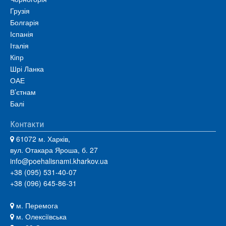
Грузія
Болгарія
Іспанія
Італія
Кіпр
Шрі Ланка
ОАЕ
В’єтнам
Балі
Контакти
61072 м. Харків,
вул. Отакара Яроша, б. 27
info@poehalisnami.kharkov.ua
+38 (095) 531-40-07
+38 (096) 645-86-31
м. Перемога
м. Олексіївська