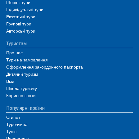
Шопінг тури
Індивідуальні тури
Екзотичні тури
Групові тури
Авторські тури
Туристам
Про нас
Тури на замовлення
Оформлення закордонного паспорта
Дитячий туризм
Візи
Школа туризму
Корисно знати
Популярні країни
Єгипет
Туреччина
Туніс
Чорногорія