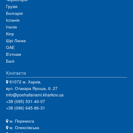
Грузія
Болгарія
Іспанія
Італія
Кіпр
Шрі Ланка
ОАЕ
В’єтнам
Балі
Контакти
61072 м. Харків,
вул. Отакара Яроша, б. 27
info@poehalisnami.kharkov.ua
+38 (095) 531-40-07
+38 (096) 645-86-31
м. Перемога
м. Олексіївська