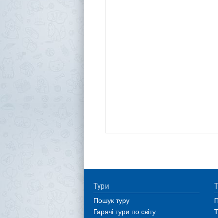
Тури
Т
Пошук туру
П
Гарячі тури по світу
Т