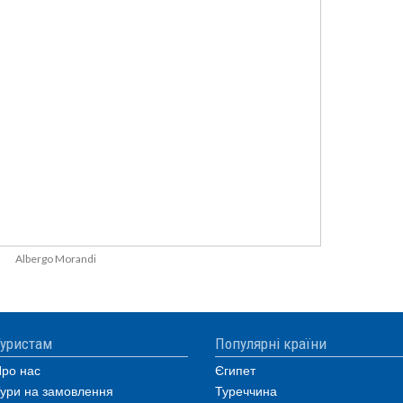
Albergo Morandi
уристам
Популярні країни
ро нас
Єгипет
ури на замовлення
Туреччина