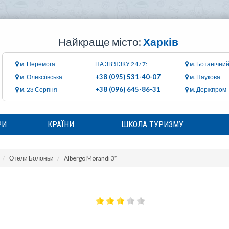
Найкраще місто:
Харків
м. Перемога
НА ЗВ'ЯЗКУ 24 / 7:
м. Ботанічний
+38 (095) 531-40-07
м. Олексіївська
м. Наукова
+38 (096) 645-86-31
м. 23 Серпня
м. Держпром
РИ
КРАЇНИ
ШКОЛА ТУРИЗМУ
Отели Болоньи
Albergo Morandi 3*