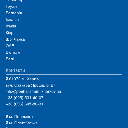
Грузія
Болгарія
Іспанія
Італія
Кіпр
Шрі Ланка
ОАЕ
В’єтнам
Балі
Контакти
61072 м. Харків,
вул. Отакара Яроша, б. 27
info@poehalisnami.kharkov.ua
+38 (095) 531-40-07
+38 (096) 645-86-31
м. Перемога
м. Олексіївська