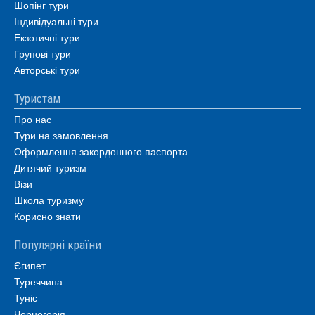
Шопінг тури
Індивідуальні тури
Екзотичні тури
Групові тури
Авторські тури
Туристам
Про нас
Тури на замовлення
Оформлення закордонного паспорта
Дитячий туризм
Візи
Школа туризму
Корисно знати
Популярні країни
Єгипет
Туреччина
Туніс
Чорногорія