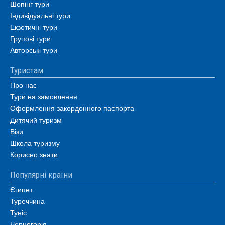
Шопінг тури
Індивідуальні тури
Екзотичні тури
Групові тури
Авторські тури
Туристам
Про нас
Тури на замовлення
Оформлення закордонного паспорта
Дитячий туризм
Візи
Школа туризму
Корисно знати
Популярні країни
Єгипет
Туреччина
Туніс
Чорногорія