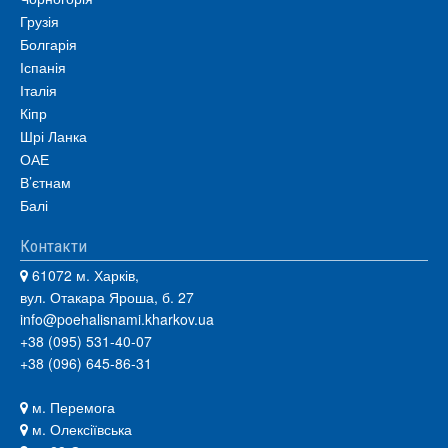
Грузія
Болгарія
Іспанія
Італія
Кіпр
Шрі Ланка
ОАЕ
В’єтнам
Балі
Контакти
61072 м. Харків,
вул. Отакара Яроша, б. 27
info@poehalisnami.kharkov.ua
+38 (095) 531-40-07
+38 (096) 645-86-31
м. Перемога
м. Олексіївська