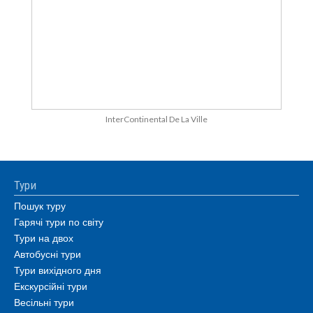
InterContinental De La Ville
Тури
Пошук туру
Гарячі тури по світу
Тури на двох
Автобусні тури
Тури вихідного дня
Екскурсійні тури
Весільні тури