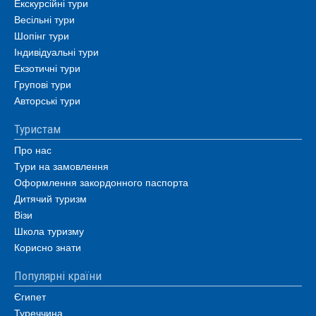
Екскурсійні тури
Весільні тури
Шопінг тури
Індивідуальні тури
Екзотичні тури
Групові тури
Авторські тури
Туристам
Про нас
Тури на замовлення
Оформлення закордонного паспорта
Дитячий туризм
Візи
Школа туризму
Корисно знати
Популярні країни
Єгипет
Туреччина