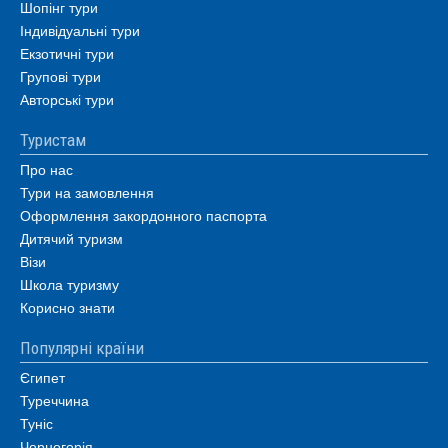
Шопінг тури
Індивідуальні тури
Екзотичні тури
Групові тури
Авторські тури
Туристам
Про нас
Тури на замовлення
Оформлення закордонного паспорта
Дитячий туризм
Візи
Школа туризму
Корисно знати
Популярні країни
Єгипет
Туреччина
Туніс
Чорногорія