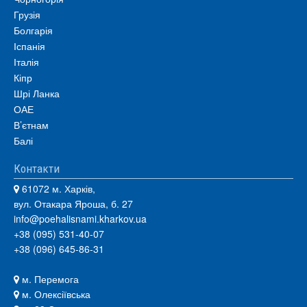
Грузія
Болгарія
Іспанія
Італія
Кіпр
Шрі Ланка
ОАЕ
В’єтнам
Балі
Контакти
61072 м. Харків,
вул. Отакара Яроша, б. 27
info@poehalisnami.kharkov.ua
+38 (095) 531-40-07
+38 (096) 645-86-31
м. Перемога
м. Олексіївська