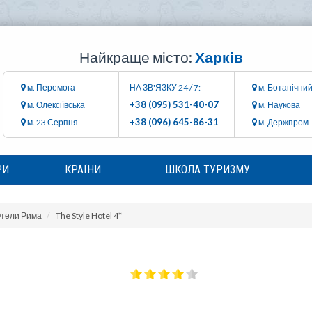
Найкраще місто:
Харків
м. Перемога
НА ЗВ'ЯЗКУ 24 / 7:
м. Ботанічний
+38 (095) 531-40-07
м. Олексіївська
м. Наукова
+38 (096) 645-86-31
м. 23 Серпня
м. Держпром
РИ
КРАЇНИ
ШКОЛА ТУРИЗМУ
тели Рима
The Style Hotel 4*