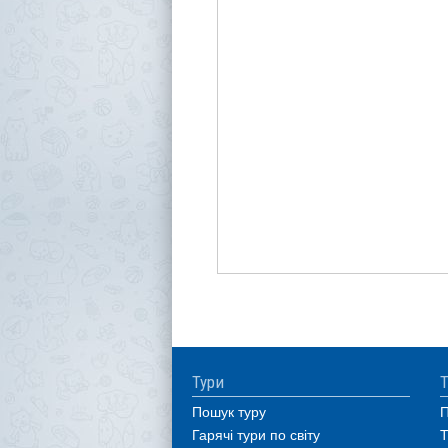
Тури
Т
Пошук туру
П
Гарячі тури по світу
Т