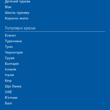
Дитячий туризм
Візи
Школа туризму
Корисно знати
Популярні країни
Єгипет
Туреччина
Туніс
Чорногорія
Грузія
Болгарія
Іспанія
Італія
Кіпр
Шрі Ланка
ОАЕ
В’єтнам
Балі