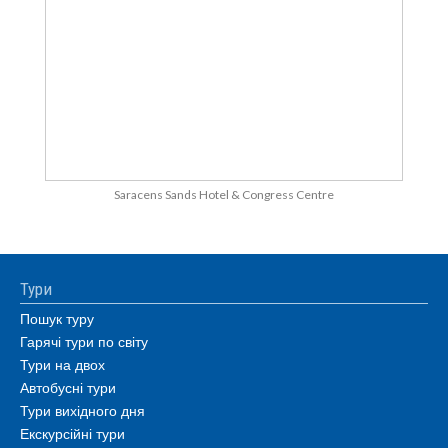
Saracens Sands Hotel & Congress Centre
Тури
Пошук туру
Гарячі тури по світу
Тури на двох
Автобусні тури
Тури вихідного дня
Екскурсійні тури