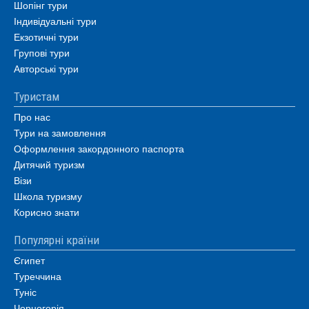
Шопінг тури
Індивідуальні тури
Екзотичні тури
Групові тури
Авторські тури
Туристам
Про нас
Тури на замовлення
Оформлення закордонного паспорта
Дитячий туризм
Візи
Школа туризму
Корисно знати
Популярні країни
Єгипет
Туреччина
Туніс
Чорногорія