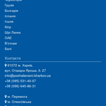
Грузія
Болгарія
Іспанія
Італія
Кіпр
Шрі Ланка
ОАЕ
В’єтнам
Балі
Контакти
61072 м. Харків,
вул. Отакара Яроша, б. 27
info@poehalisnami.kharkov.ua
+38 (095) 531-40-07
+38 (096) 645-86-31
м. Перемога
м. Олексіївська