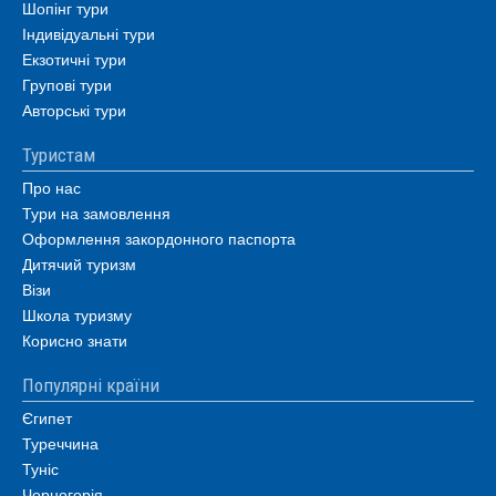
Шопінг тури
Індивідуальні тури
Екзотичні тури
Групові тури
Авторські тури
Туристам
Про нас
Тури на замовлення
Оформлення закордонного паспорта
Дитячий туризм
Візи
Школа туризму
Корисно знати
Популярні країни
Єгипет
Туреччина
Туніс
Чорногорія