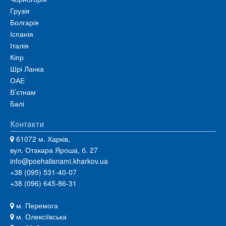
Грузія
Болгарія
Іспанія
Італія
Кіпр
Шрі Ланка
ОАЕ
В’єтнам
Балі
Контакти
61072 м. Харків,
вул. Отакара Яроша, б. 27
info@poehalisnami.kharkov.ua
+38 (095) 531-40-07
+38 (096) 645-86-31
м. Перемога
м. Олексіївська