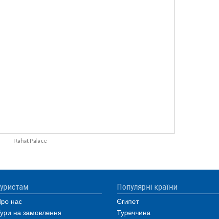
Rahat Palace
уристам
Популярні країни
ро нас
Єгипет
ури на замовлення
Туреччина