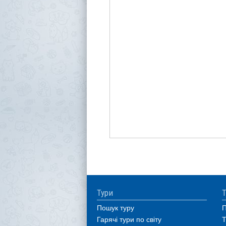
Тури
Т
Пошук туру
П
Гарячі тури по світу
Т