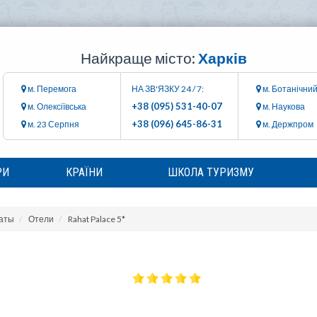
Найкраще місто:
Харків
м. Перемога
НА ЗВ'ЯЗКУ 24 / 7:
м. Ботанічний
+38 (095) 531-40-07
м. Олексіївська
м. Наукова
+38 (096) 645-86-31
м. 23 Серпня
м. Держпром
РИ
КРАЇНИ
ШКОЛА ТУРИЗМУ
аты
Отели
Rahat Palace 5*