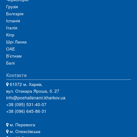
Грузія
Болгарія
Іспанія
Італія
Кіпр
Шрі Ланка
ОАЕ
В’єтнам
Балі
Контакти
61072 м. Харків,
вул. Отакара Яроша, б. 27
info@poehalisnami.kharkov.ua
+38 (095) 531-40-07
+38 (096) 645-86-31
м. Перемога
м. Олексіївська