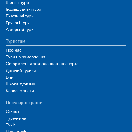
Шопінг тури
Індивідуальні тури
Екзотичні тури
Групові тури
Авторські тури
Туристам
Про нас
Тури на замовлення
Оформлення закордонного паспорта
Дитячий туризм
Візи
Школа туризму
Корисно знати
Популярні країни
Єгипет
Туреччина
Туніс
Чорногорія