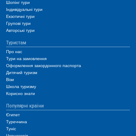
Шопінг тури
Індивідуальні тури
Екзотичні тури
Групові тури
Авторські тури
Туристам
Про нас
Тури на замовлення
Оформлення закордонного паспорта
Дитячий туризм
Візи
Школа туризму
Корисно знати
Популярні країни
Єгипет
Туреччина
Туніс
Чорногорія