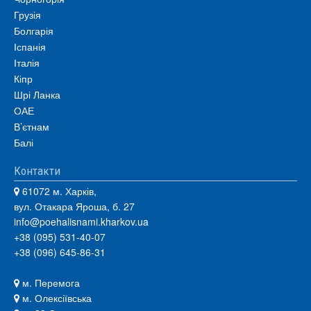
Грузія
Болгарія
Іспанія
Італія
Кіпр
Шрі Ланка
ОАЕ
В’єтнам
Балі
Контакти
61072 м. Харків,
вул. Отакара Яроша, б. 27
info@poehalisnami.kharkov.ua
+38 (095) 531-40-07
+38 (096) 645-86-31
м. Перемога
м. Олексіївська