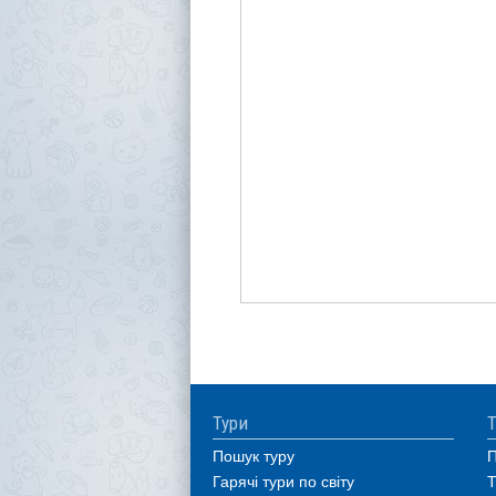
Тури
Т
Пошук туру
П
Гарячі тури по світу
Т