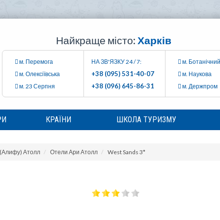
Найкраще місто:
Харків
м. Перемога
НА ЗВ'ЯЗКУ 24 / 7:
м. Ботанічний
+38 (095) 531-40-07
м. Олексіївська
м. Наукова
+38 (096) 645-86-31
м. 23 Серпня
м. Держпром
РИ
КРАЇНИ
ШКОЛА ТУРИЗМУ
(Алифу) Атолл
Отели Ари Атолл
West Sands 3*