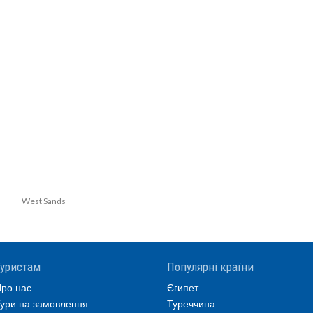
West Sands
уристам
Популярні країни
ро нас
Єгипет
ури на замовлення
Туреччина