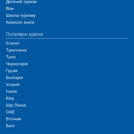
Дитячий туризм
Візи
Школа туризму
Корисно знати
Популярні країни
Єгипет
Туреччина
Туніс
Чорногорія
Грузія
Болгарія
Іспанія
Італія
Кіпр
Шрі Ланка
ОАЕ
В’єтнам
Балі