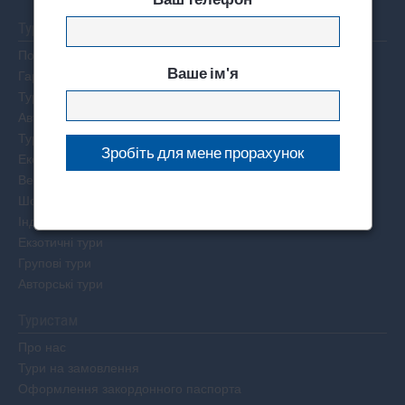
Тури
Пошук туру
Ваше ім'я
Гарячі тури по світу
Тури на двох
Автобусні тури
Тури вихідного дня
Екскурсійні тури
Весільні тури
Шопінг тури
Індивідуальні тури
Екзотичні тури
Групові тури
Авторські тури
Туристам
Про нас
Тури на замовлення
Оформлення закордонного паспорта