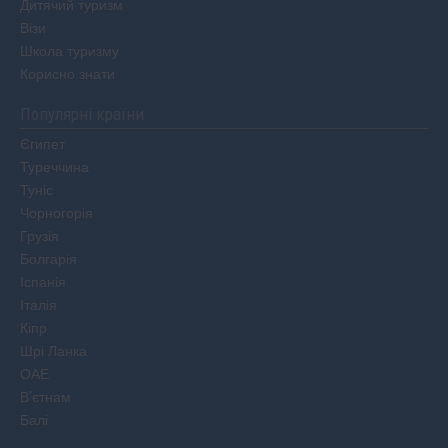
Дитячий туризм
Візи
Школа туризму
Корисно знати
Популярні країни
Єгипет
Туреччина
Туніс
Чорногорія
Грузія
Болгарія
Іспанія
Італія
Кіпр
Шрі Ланка
ОАЕ
В’єтнам
Балі