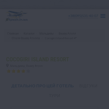
+38(095)531-40-07
Главная
Каталог
Мальдивы
Вааву Атолл
Отели Вааву Атолла
Cocogiri Island Resort 4*
COCOGIRI ISLAND RESORT
Мальдивы, Вааву Атолл
ДЕТАЛЬНО ПРО ЦЕЙ ГОТЕЛЬ
ВІДГУКИ
ТУРИ