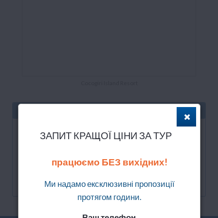
Cocogiri Island Resort
КРАЩА ПРОПОЗИЦЯ
17.08.2022 на 8 днів
ЗАПИТ КРАЩОЇ ЦІНИ ЗА ТУР
Питание: AI
Транспорт не включений
працюємо БЕЗ вихідних!
Номер: Beach Villa
93 832
Ми надамо ексклюзивні пропозиції
грн
протягом години.
Ваш телефон