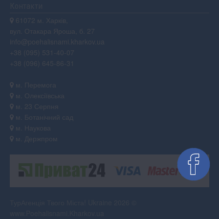
Контакти
61072 м. Харків,
вул. Отакара Яроша, б. 27
info@poehalisnami.kharkov.ua
+38 (095) 531-40-07
+38 (096) 645-86-31
м. Перемога
м. Олексіївська
м. 23 Серпня
м. Ботанічний сад
м. Наукова
м. Держпром
ТурАгенція Твого Міста! Ukraine 2026 ©
www.Poehalisnami.Kharkov.ua