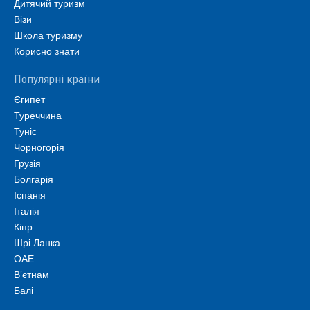
Дитячий туризм
Візи
Школа туризму
Корисно знати
Популярні країни
Єгипет
Туреччина
Туніс
Чорногорія
Грузія
Болгарія
Іспанія
Італія
Кіпр
Шрі Ланка
ОАЕ
В’єтнам
Балі