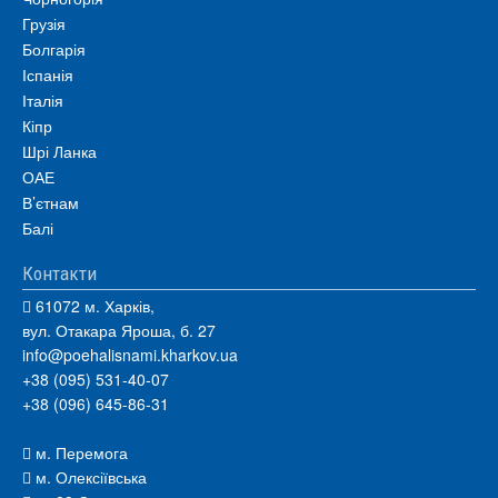
Грузія
Болгарія
Іспанія
Італія
Кіпр
Шрі Ланка
ОАЕ
В’єтнам
Балі
Контакти
61072 м. Харків,
вул. Отакара Яроша, б. 27
info@poehalisnami.kharkov.ua
+38 (095) 531-40-07
+38 (096) 645-86-31
м. Перемога
м. Олексіївська