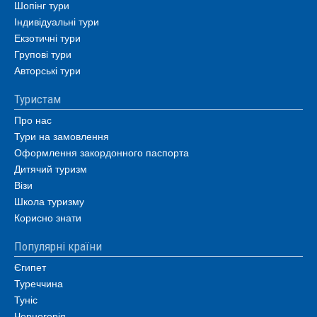
Шопінг тури
Індивідуальні тури
Екзотичні тури
Групові тури
Авторські тури
Туристам
Про нас
Тури на замовлення
Оформлення закордонного паспорта
Дитячий туризм
Візи
Школа туризму
Корисно знати
Популярні країни
Єгипет
Туреччина
Туніс
Чорногорія