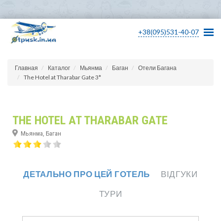
+38(095)531-40-07
Главная
Каталог
Мьянма
Баган
Отели Багана
The Hotel at Tharabar Gate 3*
THE HOTEL AT THARABAR GATE
Мьянма, Баган
ДЕТАЛЬНО ПРО ЦЕЙ ГОТЕЛЬ
ВІДГУКИ
ТУРИ