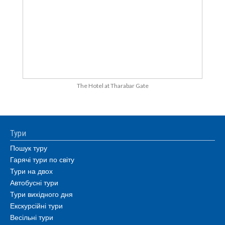
The Hotel at Tharabar Gate
Тури
Пошук туру
Гарячі тури по світу
Тури на двох
Автобусні тури
Тури вихідного дня
Екскурсійні тури
Весільні тури