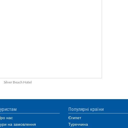
Silver Beach Hotel
уристам
Популярні країни
ро нас
Єгипет
ури на замовлення
Туреччина