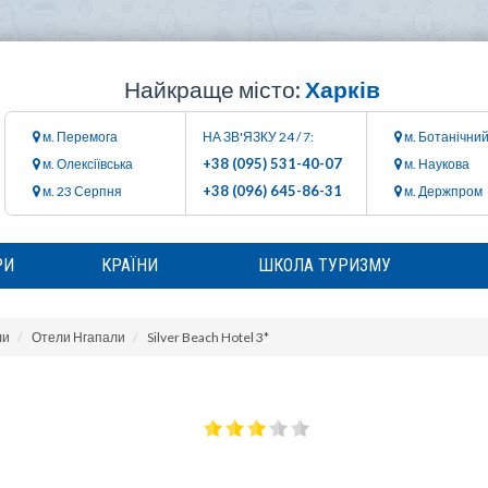
Найкраще місто:
Харків
м. Перемога
НА ЗВ'ЯЗКУ 24 / 7:
м. Ботанічний
+38 (095) 531-40-07
м. Олексіївська
м. Наукова
+38 (096) 645-86-31
м. 23 Серпня
м. Держпром
РИ
КРАЇНИ
ШКОЛА ТУРИЗМУ
ли
Отели Нгапали
Silver Beach Hotel 3*