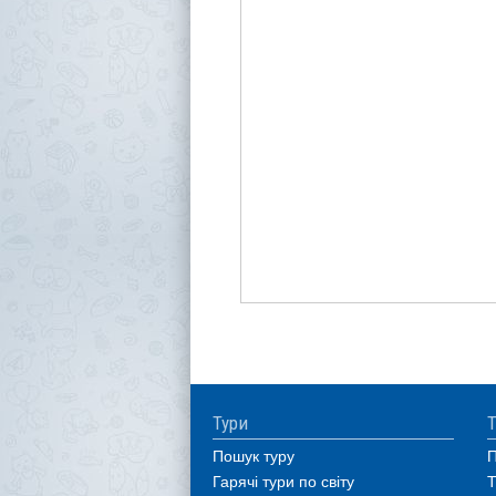
Тури
Т
Пошук туру
П
Гарячі тури по світу
Т