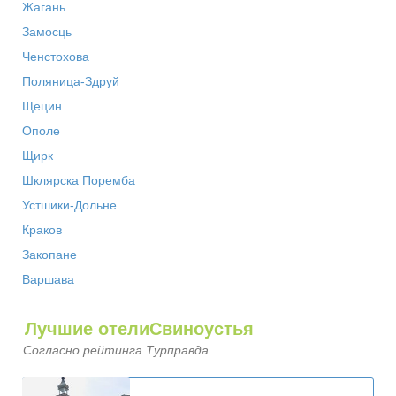
Жагань
Замосць
Ченстохова
Поляница-Здруй
Щецин
Ополе
Щирк
Шклярска Поремба
Устшики-Дольне
Краков
Закопане
Варшава
Лучшие отелиСвиноустья
Согласно рейтинга Турправда