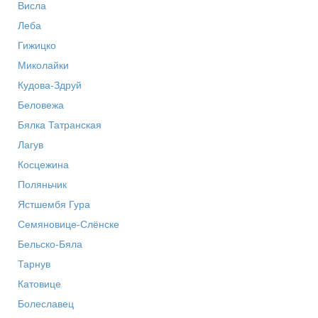
Висла
Леба
Гижицко
Миколайки
Кудова-Здруй
Беловежа
Бялка Татранская
Лагув
Косцежина
Поляньчик
Ястшембя Гура
Семяновице-Слёнске
Бельско-Бяла
Тарнув
Катовице
Болеславец