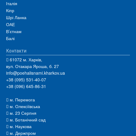
Італія
Кіпр
Шрі Ланка
ОАЕ
В’єтнам
Балі
Контакти
61072 м. Харків,
вул. Отакара Яроша, б. 27
info@poehalisnami.kharkov.ua
+38 (095) 531-40-07
+38 (096) 645-86-31
м. Перемога
м. Олексіївська
м. 23 Серпня
м. Ботанічний сад
м. Наукова
м. Держпром