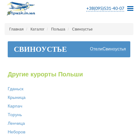
+38(095)531-40-07
Главная
Каталог
Польша
Свиноустье
СВИНОУСТЬЕ
ОтелиСвиноустья
Другие курорты Польши
Гданьск
Крыница
Карпач
Торунь
Ленчица
Неборов