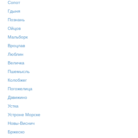
Сопот
Гдыня
Познань
Ойцов
Мальборк
Вроцлав
Люблин
Величка
Пшемысль
Колобжег
Погожелица
Дзвижино
Устка
Устроне Морске
Новы-Виснич
Бржеско