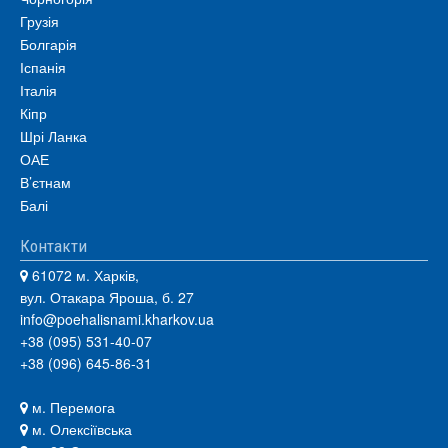
Грузія
Болгарія
Іспанія
Італія
Кіпр
Шрі Ланка
ОАЕ
В’єтнам
Балі
Контакти
61072 м. Харків,
вул. Отакара Яроша, б. 27
info@poehalisnami.kharkov.ua
+38 (095) 531-40-07
+38 (096) 645-86-31
м. Перемога
м. Олексіївська