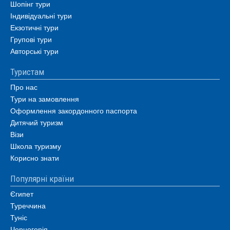
Шопінг тури
Індивідуальні тури
Екзотичні тури
Групові тури
Авторські тури
Туристам
Про нас
Тури на замовлення
Оформлення закордонного паспорта
Дитячий туризм
Візи
Школа туризму
Корисно знати
Популярні країни
Єгипет
Туреччина
Туніс
Чорногорія