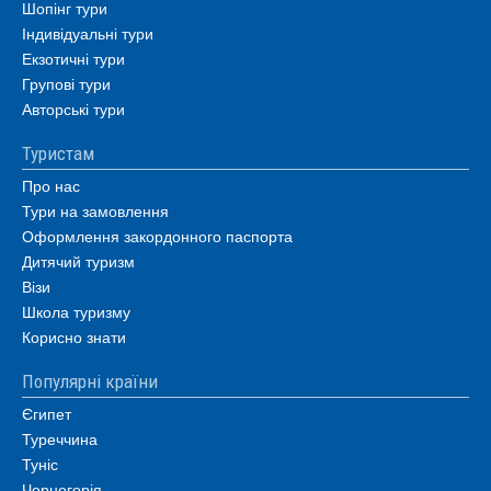
Шопінг тури
Індивідуальні тури
Екзотичні тури
Групові тури
Авторські тури
Туристам
Про нас
Тури на замовлення
Оформлення закордонного паспорта
Дитячий туризм
Візи
Школа туризму
Корисно знати
Популярні країни
Єгипет
Туреччина
Туніс
Чорногорія