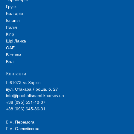
Грузія
Болгарія
Іспанія
Італія
Кіпр
Шрі Ланка
ОАЕ
В’єтнам
Балі
Контакти
61072 м. Харків,
вул. Отакара Яроша, б. 27
info@poehalisnami.kharkov.ua
+38 (095) 531-40-07
+38 (096) 645-86-31
м. Перемога
м. Олексіївська