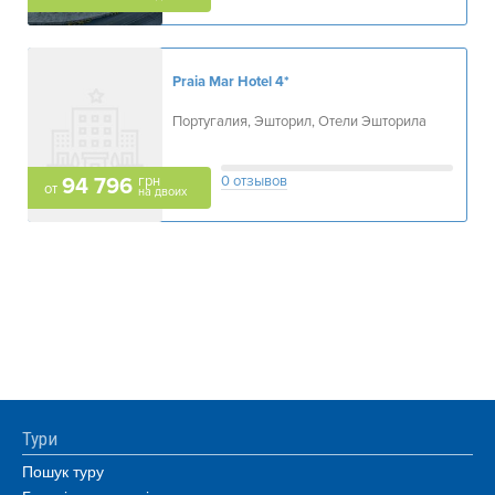
Praia Mar Hotel
4*
Португалия, Эшторил, Отели Эшторила
грн
0 отзывов
94 796
от
на двоих
Тури
Пошук туру