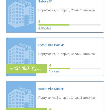
Saboia
3*
Португалия, Эшторил, Отели Эшторила
5
2 отзыва
Estoril Vila Gale
4*
Португалия, Эшторил, Отели Эшторила
4
грн
121 157
от
на двоих
1 отзыв
Estoril Vila Gale
4*
Португалия, Эшторил, Отели Эшторила
4