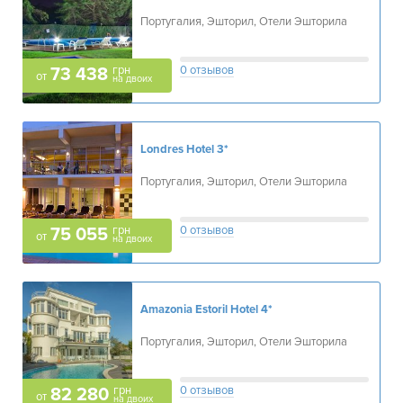
Португалия, Эшторил, Отели Эшторила
грн
0 отзывов
73 438
от
на двоих
Londres Hotel
3*
Португалия, Эшторил, Отели Эшторила
грн
0 отзывов
75 055
от
на двоих
Amazonia Estoril Hotel
4*
Португалия, Эшторил, Отели Эшторила
грн
0 отзывов
82 280
от
на двоих