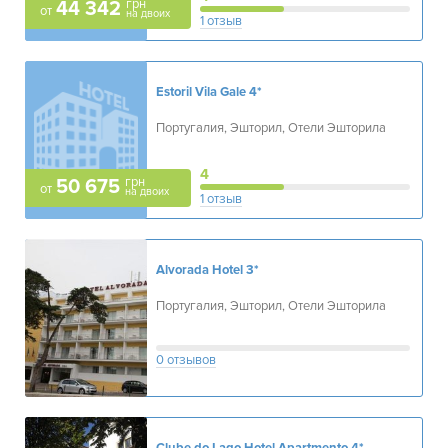
грн
44 342
от
на двоих
1 отзыв
Estoril Vila Gale
4*
Португалия, Эшторил, Отели Эшторила
4
грн
50 675
от
на двоих
1 отзыв
Alvorada Hotel
3*
Португалия, Эшторил, Отели Эшторила
0 отзывов