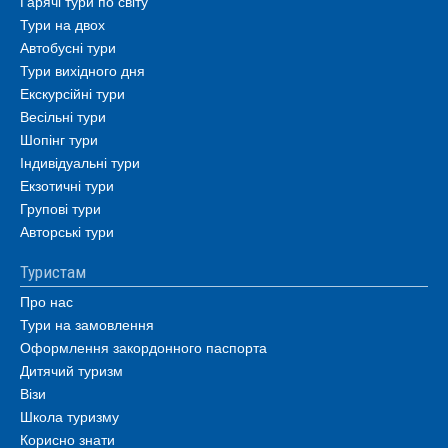
Гарячі тури по світу
Тури на двох
Автобусні тури
Тури вихідного дня
Екскурсійні тури
Весільні тури
Шопінг тури
Індивідуальні тури
Екзотичні тури
Групові тури
Авторські тури
Туристам
Про нас
Тури на замовлення
Оформлення закордонного паспорта
Дитячий туризм
Візи
Школа туризму
Корисно знати