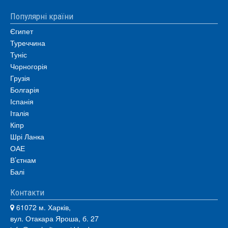
Популярні країни
Єгипет
Туреччина
Туніс
Чорногорія
Грузія
Болгарія
Іспанія
Італія
Кіпр
Шрі Ланка
ОАЕ
В’єтнам
Балі
Контакти
61072 м. Харків,
вул. Отакара Яроша, б. 27