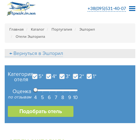
+38(095)531-40-07
Главная
Каталог
Португалия
Эшторил
Отели Эшторила
← Вернуться в Эшторил
Категория
5*
4*
3*
2*
1*
отеля
Оценка
по отзывам
4
5
6
7
8
9
10