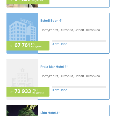
на двоих
Estoril Eden
4*
Португалия, Эшторил, Отели Эшторила
грн
0 отзывов
67 761
от
на двоих
Praia Mar Hotel
4*
Португалия, Эшторил, Отели Эшторила
грн
0 отзывов
72 933
от
на двоих
Lido Hotel
3*