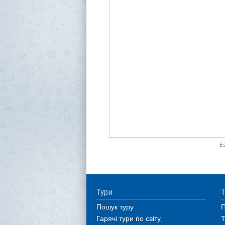
E
Тури
Т
Пошук туру
П
Гарячі тури по світу
Т