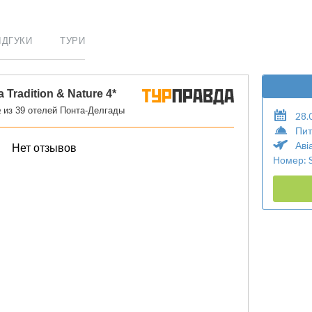
ІДГУКИ
ТУРИ
28.
Пит
Аві
Номер: 