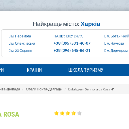
Найкраще місто:
Харків
м. Перемога
НА ЗВ'ЯЗКУ 24 / 7:
м. Ботанічний
+38 (095) 531-40-07
м. Олексіївська
м. Наукова
+38 (096) 645-86-31
м. 23 Серпня
м. Держпром
РИ
КРАЇНИ
ШКОЛА ТУРИЗМУ
нта-Делгада
Отели Понта-Делгады
Estalagem Senhora da Rosa 4*
A ROSA