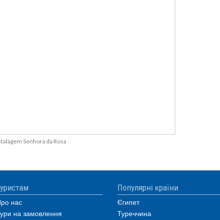
stalagem Senhora da Rosa
уристам
Популярні країни
ро нас
Єгипет
ури на замовлення
Туреччина