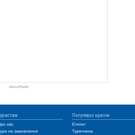
Vincci Porto
уристам
Популярні країни
ро нас
Єгипет
ури на замовлення
Туреччина