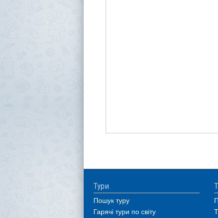
Тури
Т
Пошук туру
П
Гарячі тури по світу
Т