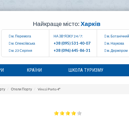
Найкраще місто:
Харків
м. Перемога
НА ЗВ'ЯЗКУ 24 / 7:
м. Ботанічний
+38 (095) 531-40-07
м. Олексіївська
м. Наукова
+38 (096) 645-86-31
м. 23 Серпня
м. Держпром
РИ
КРАЇНИ
ШКОЛА ТУРИЗМУ
рту
Отели Порту
Vincci Porto 4*